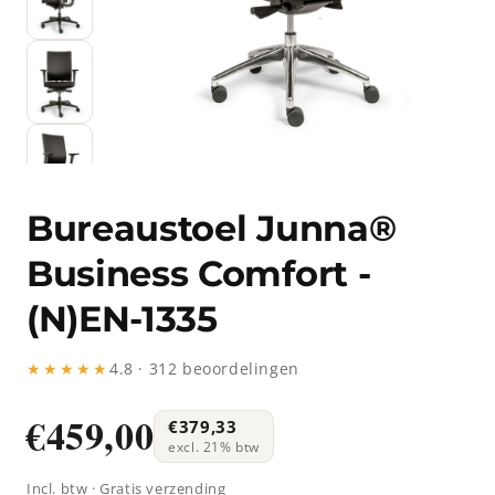
Bureaustoel Junna®
Business Comfort -
(N)EN-1335
★★★★★
4.8 · 312 beoordelingen
€459,00
€379,33
excl. 21% btw
Incl. btw · Gratis verzending