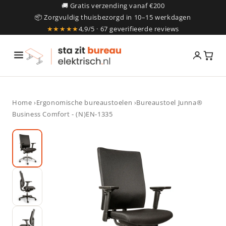
Meteen
🚚 Gratis verzending vanaf €200
naar de
📦 Zorgvuldig thuisbezorgd in 10–15 werkdagen
content
★★★★★
4,9/5 · 67 geverifieerde reviews
Home
›
Ergonomische bureaustoelen
›Bureaustoel Junna®
Business Comfort - (N)EN-1335