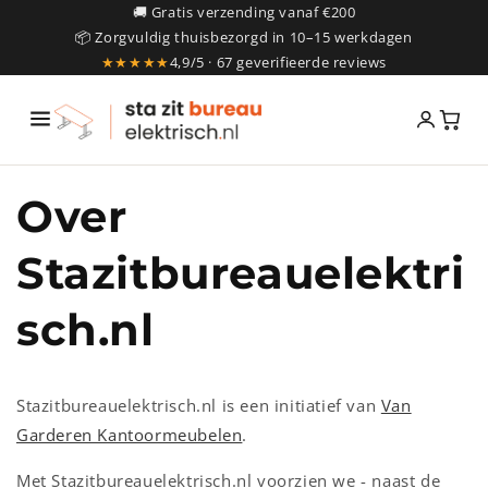
Meteen
🚚 Gratis verzending vanaf €200
naar de
📦 Zorgvuldig thuisbezorgd in 10–15 werkdagen
content
★★★★★
4,9/5 · 67 geverifieerde reviews
Over
Stazitbureauelektri
sch.nl
Stazitbureauelektrisch.nl is een initiatief van
Van
Garderen Kantoormeubelen
.
Met Stazitbureauelektrisch.nl voorzien we - naast de